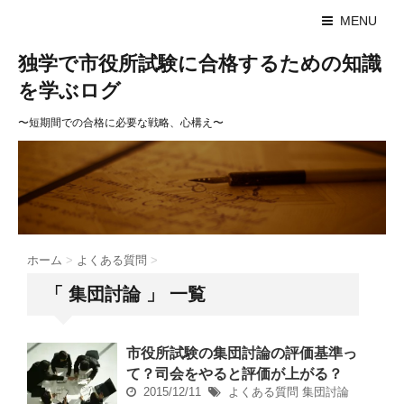
MENU
独学で市役所試験に合格するための知識
を学ぶログ
〜短期間での合格に必要な戦略、心構え〜
ホーム
>
よくある質問
>
「 集団討論 」 一覧
市役所試験の集団討論の評価基準っ
て？司会をやると評価が上がる？
2015/12/11
よくある質問
集団討論