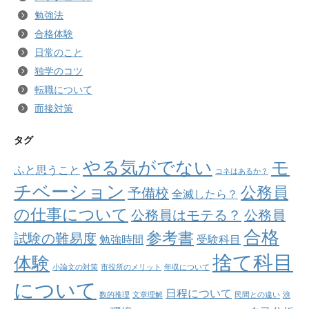
勉強法
合格体験
日常のこと
独学のコツ
転職について
面接対策
タグ
やる気がでない
モ
ふと思うこと
コネはあるか？
チベーション
公務員
予備校
全滅したら？
の仕事について
公務員はモテる？
公務員
合格
参考書
試験の難易度
勉強時間
受験科目
捨て科目
体験
小論文の対策
市役所のメリット
年収について
について
日程について
数的推理
文章理解
民間との違い
浪