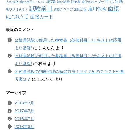
環境
自己分析
人の末路
準公務員について
短い職歴
競争率
筆記のボーダー
試験前日
面接
雇用保険
裏ワザはある？
資格スクエア
集団討論
について
面接カード
最近のコメント
公務員試験で使用した参考書（教養科目）!テキストは応用
より基礎!
に
しんたん
より
公務員試験で使用した参考書（教養科目）!テキストは応用
より基礎!
に
村田
より
公務員試験の判断推理の勉強方法！おすすめのテキストや参
考書は？
に
しんたん
より
アーカイブ
2018年3月
2017年7月
2016年7月
2016年6月