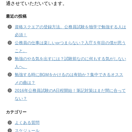
通させていただいています。
最近の投稿
資格スクエアの登録方法。公務員試験を独学で勉強する人は
必須！
公務員の仕事は楽しいorつまらない？入庁５年目の僕が思う
こと。
勉強のやる気を出すには？試験前なのに何もする気がしない
人へ。
勉強する時にBGMをかけるのは有効か？集中できるオスス
メの曲は？
2016年公務員試験のA日程開始！筆記対策はまだ間に合って
ない？
カテゴリー
よくある質問
スケジュール