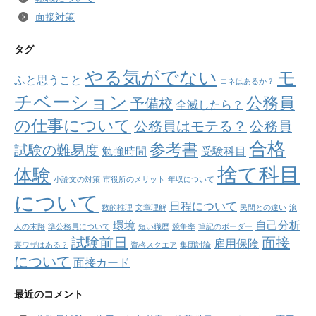
面接対策
タグ
やる気がでない
モ
ふと思うこと
コネはあるか？
チベーション
公務員
予備校
全滅したら？
の仕事について
公務員はモテる？
公務員
合格
参考書
試験の難易度
勉強時間
受験科目
捨て科目
体験
小論文の対策
市役所のメリット
年収について
について
日程について
数的推理
文章理解
民間との違い
浪
環境
自己分析
人の末路
準公務員について
短い職歴
競争率
筆記のボーダー
試験前日
面接
雇用保険
裏ワザはある？
資格スクエア
集団討論
について
面接カード
最近のコメント