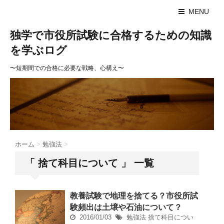
MENU
独学で市役所試験に合格するための知識
を学ぶログ
〜短期間での合格に必要な戦略、心構え〜
ホーム
>
勉強法
>
「 捨て科目について 」 一覧
教養試験で地理を捨てる？市役所試
験頻出は土壌や石油について？
2016/01/03
勉強法
捨て科目につい