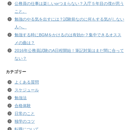
公務員の仕事は楽しいorつまらない？入庁５年目の僕が思う
こと。
勉強のやる気を出すには？試験前なのに何もする気がしない
人へ。
勉強する時にBGMをかけるのは有効か？集中できるオスス
メの曲は？
2016年公務員試験のA日程開始！筆記対策はまだ間に合って
ない？
カテゴリー
よくある質問
スケジュール
勉強法
合格体験
日常のこと
独学のコツ
転職について